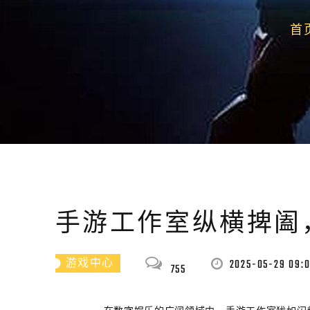
首
手游工作室纵横捭阖
2025-05-29 09:0
游戏中心
755