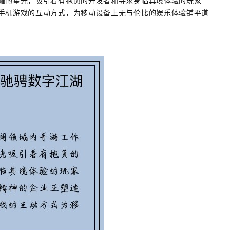
耀的星光，吸引着有抱负的开发者和寻求身临其境体验的玩家
手机游戏的互动方式，为移动设备上无与伦比的娱乐体验铺平道