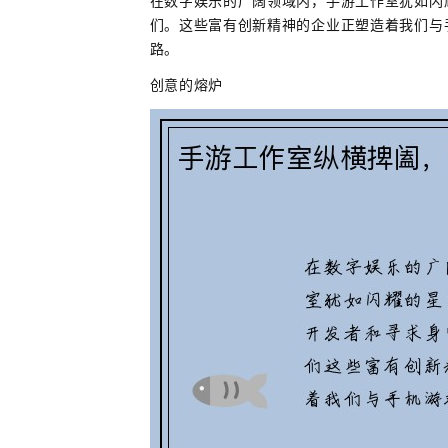
在数字娱乐的广阔领域内，手游工作室犹如闪
们。这些富有创新精神的企业正塑造着我们与
路。
创意的熔炉