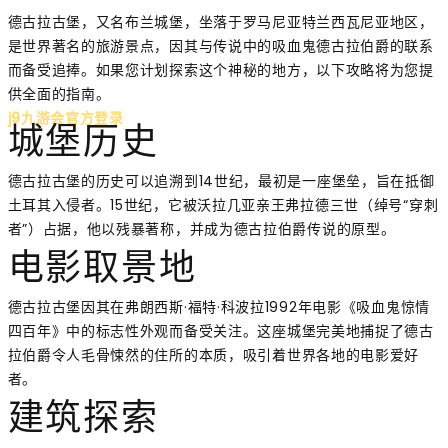
德古拉古堡，又名布兰城堡，坐落于罗马尼亚特兰西瓦尼亚地区，
是世界著名的旅游景点，因其与传说中的吸血鬼德古拉伯爵的联系
而备受追捧。如果您计划探索这个神秘的地方，以下攻略将为您提
供全面的指南。
j9九游会官方登录
城堡历史
德古拉古堡的历史可以追溯到14世纪，最初是一座堡垒，旨在抵御
土耳其入侵者。15世纪，它被沃拉几亚亲王弗拉德三世（绰号“穿刺
者”）占据，他以残暴著称，并成为德古拉伯爵传说的原型。
电影取景地
德古拉古堡因其在弗朗西斯·福特·科波拉1992年电影《吸血鬼惊情
四百年》中的标志性外观而备受关注。这座城堡完美地捕捉了德古
拉伯爵令人毛骨悚然的住所的本质，吸引着世界各地的电影爱好
者。
建筑探索