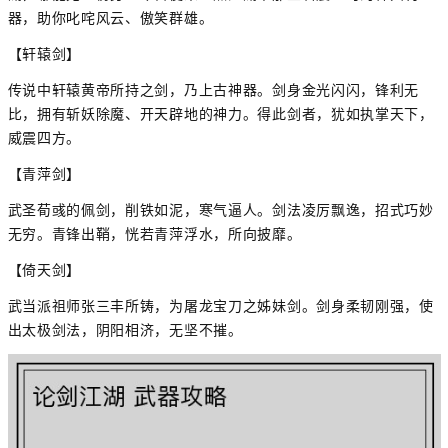
器，助你叱咤风云、傲笑群雄。
【轩辕剑】
传说中轩辕黄帝所持之剑，乃上古神器。剑身金光闪闪，锋利无
比，拥有斩妖除魔、开天辟地的神力。得此剑者，犹如执掌天下，
威震四方。
【青萍剑】
武圣荀彧的佩剑，削铁如泥，寒气逼人。剑法凌厉飘逸，招式巧妙
无穷。青锋出鞘，恍若青萍浮水，所向披靡。
【倚天剑】
武当派祖师张三丰所铸，为屠龙宝刀之姊妹剑。剑身柔韧刚强，使
出太极剑法，阴阳相济，无坚不摧。