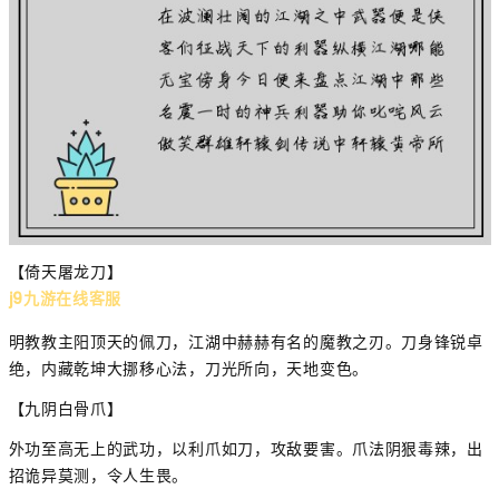
【倚天屠龙刀】
j9九游在线客服
明教教主阳顶天的佩刀，江湖中赫赫有名的魔教之刃。刀身锋锐卓
绝，内藏乾坤大挪移心法，刀光所向，天地变色。
【九阴白骨爪】
外功至高无上的武功，以利爪如刀，攻敌要害。爪法阴狠毒辣，出
招诡异莫测，令人生畏。