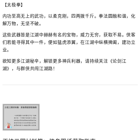
【太极拳】
内功至高无上的武功，以柔克刚，四两拨千斤。拳法圆融和谐，化
解万物，无坚不破。
这些武器皆是江湖中赫赫有名的宝物，威力无穷，获取不易。侠客
们若能寻得其中一件，便如猛虎添翼，在江湖中纵横捭阖，建功立
业。
欲知更多江湖秘辛，解锁更多神兵利器，请持续关注《论剑江
湖》，与群侠共闯江湖路！