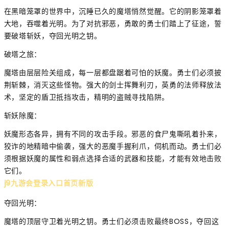
在黑暗笼罩的世界中，沉睡已久的魔塔悄然觉醒。它的阴影笼罩着
大地，吞噬着光明。为了对抗邪恶，勇敢的勇士们踏上了征途，誓
要破塔斩妖，夺回光明之钥。
破塔之旅：
魔塔由层层险关组成，每一层都盘踞着可怕的妖魔。勇士们必须披
荆斩棘，消灭这些怪物。强大的剑士挥舞利刃，英勇的法师释放法
术，坚定的盾卫抵挡攻击，精明的盗贼寻找陷阱。
斩妖除魔：
妖魔形态各异，拥有不同的攻击手段。邪恶的食尸鬼嘶吼着扑来，
狡诈的地精暗中偷袭，强大的恶魔手握利爪，伺机而动。勇士们必
须根据妖魔的属性和弱点选择合适的武器和技能，才能有效地击败
它们。
j9九游会登录入口首页新版
夺回光明：
魔塔的顶层守卫着光明之钥。勇士们必须击败最终BOSS，夺回这