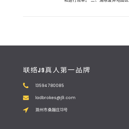
和运行效率。 二、清除废弃地图区域 
联络J9真人第一品牌
13594780085
ladbrokes@j9.com
滁州市桑蹦庄13号